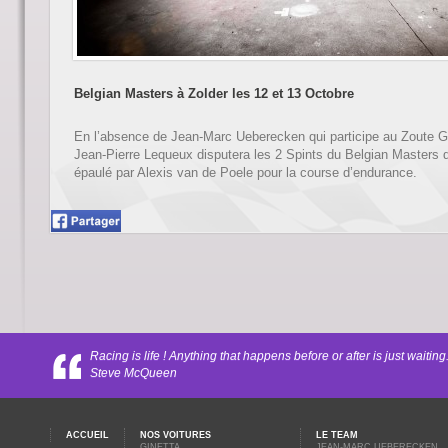
Belgian Masters à Zolder les 12 et 13 Octobre
En l’absence de Jean-Marc Ueberecken qui participe au Zoute 
Jean-Pierre Lequeux disputera les 2 Spints du Belgian Masters d
épaulé par Alexis van de Poele pour la course d’endurance.
Racing is life ! Anything that happens before or after is just waiting
Steve McQueen
ACCUEIL
NOS VOITURES
LE TEAM
GINETTA
JEAN-MARC UEBERECKEN