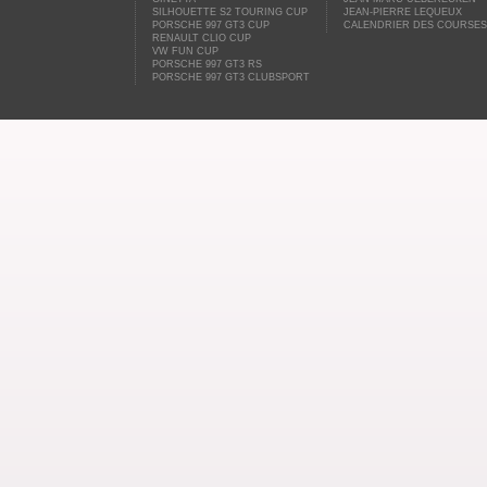
SILHOUETTE S2 TOURING CUP
JEAN-PIERRE LEQUEUX
PORSCHE 997 GT3 CUP
CALENDRIER DES COURSES
RENAULT CLIO CUP
VW FUN CUP
PORSCHE 997 GT3 RS
PORSCHE 997 GT3 CLUBSPORT